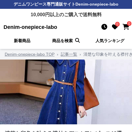
デニムワンピース
専門通販サイト
Denim-onepiece-labo
10,000
円以上のご購入で送料無料
0
0
Denim-onepiece-labo
新着商品
商品を検索
人気ランキング
Denim-onepiece-labo TOP
›
記事一覧
›
清楚な印象を叶える襟付き