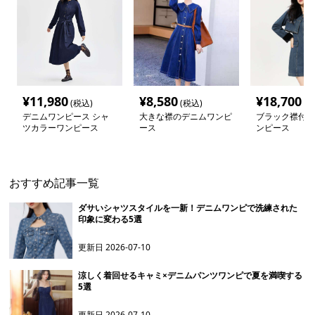
¥
11,980
¥
8,580
¥
18,700
(税込)
(税込)
(税
デニムワンピース シャ
大きな襟のデニムワンピ
ブラック襟付き
ツカラーワンピース
ース
ンピース
おすすめ記事一覧
ダサいシャツスタイルを一新！デニムワンピで洗練された
印象に変わる5選
更新日
2026-07-10
涼しく着回せるキャミ×デニムパンツワンピで夏を満喫する
5選
更新日
2026-07-10