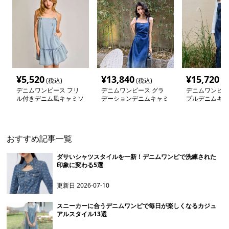
¥
5,520
¥
13,840
¥
15,720
(税込)
(税込)
(税
デニムワンピース フリ
デニムワンピース グラ
デニムワンピー
ル付きデニム風キャミソ
デーションデニムキャミ
プルデニムキャ
ールワンピース
ワンピース
ース
おすすめ記事一覧
ダサいシャツスタイルを一新！デニムワンピで洗練された
印象に変わる5選
更新日
2026-07-10
スニーカーに合うデニムワンピで毎日が楽しくなるカジュ
アルスタイル13選