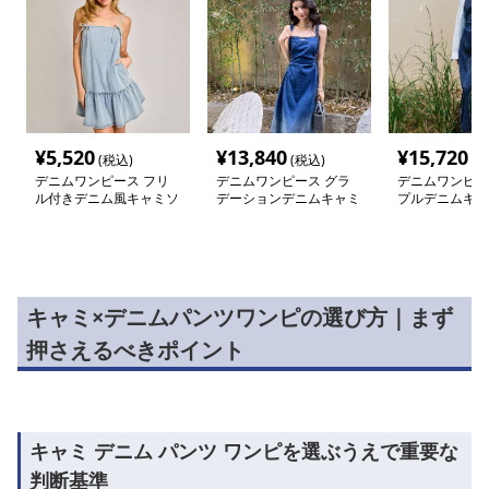
¥
5,520
¥
13,840
¥
15,720
(税込)
(税込)
(税
デニムワンピース フリ
デニムワンピース グラ
デニムワンピー
ル付きデニム風キャミソ
デーションデニムキャミ
プルデニムキャ
ールワンピース
ワンピース
ース
キャミ×デニムパンツワンピの選び方｜まず
押さえるべきポイント
キャミ デニム パンツ ワンピを選ぶうえで重要な
判断基準