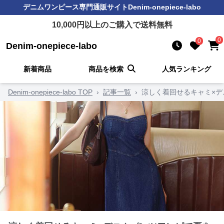
デニムワンピース
専門通販サイト
Denim-onepiece-labo
10,000
円以上のご購入で送料無料
0
0
Denim-onepiece-labo
新着商品
商品を検索
人気ランキング
Denim-onepiece-labo TOP
›
記事一覧
›
涼しく着回せるキャミ×デ