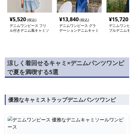
¥
5,520
¥
13,840
¥
15,720
(税込)
(税込)
(税
デニムワンピース フリ
デニムワンピース グラ
デニムワンピー
ル付きデニム風キャミソ
デーションデニムキャミ
プルデニムキャ
ールワンピース
ワンピース
ース
涼しく着回せるキャミ×デニムパンツワンピ
で夏を満喫する5選
優雅なキャミストラップデニムパンツワンピ