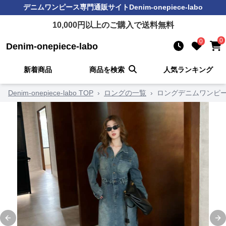
デニムワンピース
専門通販サイト
Denim-onepiece-labo
10,000
円以上のご購入で送料無料
0
0
Denim-onepiece-labo
新着商品
商品を検索
人気ランキング
Denim-onepiece-labo TOP
›
ロングの一覧
›
ロングデニムワンピ
Previous slide
Ne