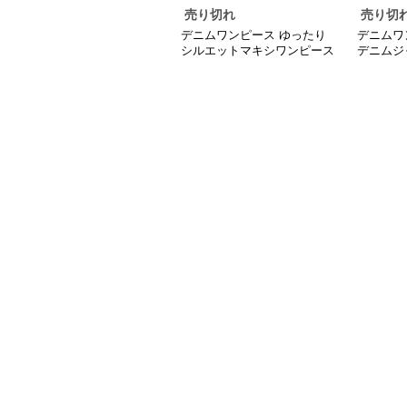
売り切れ
売り切
デニムワンピース ゆったり
デニムワ
シルエットマキシワンピース
デニムジ