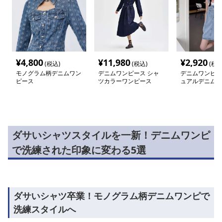
¥
4,800
¥
11,980
¥
2,920
(税込)
(税込)
(税込
モノグラム柄デニムワン
デニムワンピース シャ
デニムワンピー
ピース
ツカラーワンピース
ュアルデニムサ
ワンピース
ダサいシャツスタイルを一新！デニムワンピ
で洗練された印象に変わる5選
ダサいシャツ卒業！モノグラム柄デニムワンピで
洗練スタイルへ