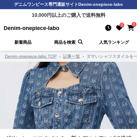
デニムワンピース
専門通販サイト
Denim-onepiece-labo
10,000
円以上のご購入で送料無料
0
0
Denim-onepiece-labo
新着商品
商品を検索
人気ランキング
Denim-onepiece-labo TOP
›
記事一覧
›
ダサいシャツスタイルを