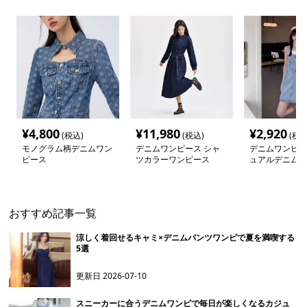
¥
4,800
¥
11,980
¥
2,920
(税込)
(税込)
(税込
モノグラム柄デニムワン
デニムワンピース シャ
デニムワンピー
ピース
ツカラーワンピース
ュアルデニムサ
ワンピース
おすすめ記事一覧
涼しく着回せるキャミ×デニムパンツワンピで夏を満喫する
5選
更新日
2026-07-10
スニーカーに合うデニムワンピで毎日が楽しくなるカジュ