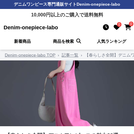
デニムワンピース
専門通販サイト
Denim-onepiece-labo
10,000
円以上のご購入で送料無料
0
0
Denim-onepiece-labo
新着商品
商品を検索
人気ランキング
Denim-onepiece-labo TOP
›
記事一覧
›
【春らしさ全開】デニムワ