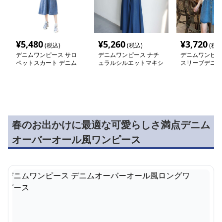
¥
5,480
¥
5,260
¥
3,720
(税込)
(税込)
(税込
デニムワンピース サロ
デニムワンピース ナチ
デニムワンピー
ペットスカート デニム
ュラルシルエットマキシ
スリーブデニム
風
ワンピース
ス
春のお出かけに最適な可愛らしさ満点デニム
オーバーオール風ワンピース