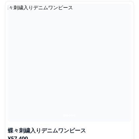
蝶々刺繍入りデニムワンピース
¥
57,400