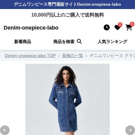
デニムワンピース
専門通販サイト
Denim-onepiece-labo
10,000
円以上のご購入で送料無料
0
0
Denim-onepiece-labo
新着商品
商品を検索
人気ランキング
Denim-onepiece-labo TOP
›
長袖の一覧
›
デニムワンピース クラ
Previous slide
Ne