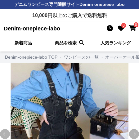
デニムワンピース
専門通販サイト
Denim-onepiece-labo
10,000
円以上のご購入で送料無料
0
0
Denim-onepiece-labo
新着商品
商品を検索
人気ランキング
Denim-onepiece-labo TOP
›
ワンピースの一覧
›
オーバーオール
Previous slide
Ne