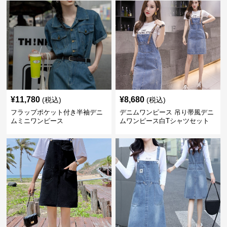
¥
11,780
¥
8,680
(税込)
(税込)
フラップポケット付き半袖デニ
デニムワンピース 吊り帯風デニ
ムミニワンピース
ムワンピース白Tシャツセット