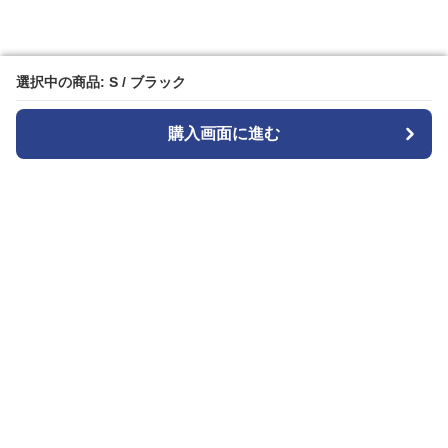
選択中の商品: S / ブラック
選択中の商品: S / ブラック
購入画面に進む
購入画面に進む
Denim-onepiece-labo
について