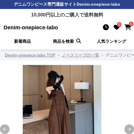
デニムワンピース
専門通販サイト
Denim-onepiece-labo
10,000
円以上のご購入で送料無料
0
0
Denim-onepiece-labo
新着商品
商品を検索
人気ランキング
Denim-onepiece-labo TOP
›
ノースリーブの一覧
›
デニムワンピ
Previous slide
Ne