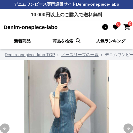
デニムワンピース
専門通販サイト
Denim-onepiece-labo
10,000
円以上のご購入で送料無料
0
0
Denim-onepiece-labo
新着商品
商品を検索
人気ランキング
Denim-onepiece-labo TOP
›
ノースリーブの一覧
›
デニムワンピー
Previous slide
Ne