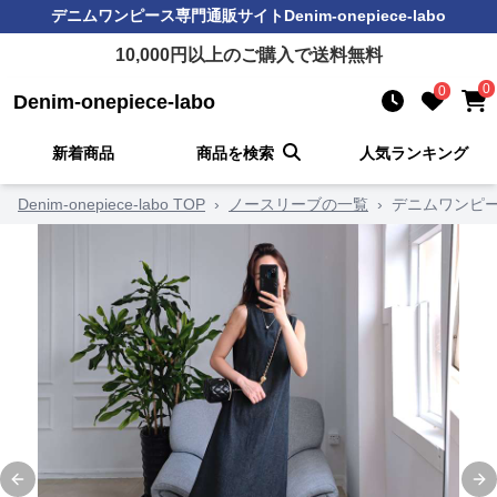
デニムワンピース
専門通販サイト
Denim-onepiece-labo
10,000
円以上のご購入で送料無料
0
0
Denim-onepiece-labo
新着商品
商品を検索
人気ランキング
Denim-onepiece-labo TOP
›
ノースリーブの一覧
›
デニムワンピ
Previous slide
Ne