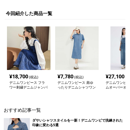
今回紹介した商品一覧
¥
18,700
¥
7,780
¥
27,100
(税込)
(税込)
(税
デニムワンピース フラ
デニムワンピース 肩ゆ
デニムワンピー
ワー刺繍デニムジャンパ
ったりデニムシャツワン
ムオーバーオー
ースカート
ピース
ース
おすすめ記事一覧
ダサいシャツスタイルを一新！デニムワンピで洗練された
印象に変わる5選