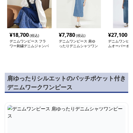
¥
18,700
¥
7,780
¥
27,100
(税込)
(税込)
(税
デニムワンピース フラ
デニムワンピース 肩ゆ
デニムワンピー
ワー刺繍デニムジャンパ
ったりデニムシャツワン
ムオーバーオー
ースカート
ピース
ース
肩ゆったりシルエットのパッチポケット付き
デニムワークワンピース