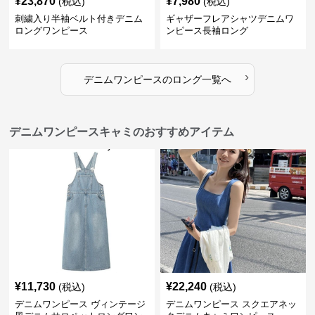
¥
23,870
¥
7,980
(税込)
(税込)
刺繍入り半袖ベルト付きデニム
ギャザーフレアシャツデニムワ
ロングワンピース
ンピース長袖ロング
›
デニムワンピース
の
ロング
一覧へ
デニムワンピースキャミのおすすめアイテム
¥
11,730
¥
22,240
(税込)
(税込)
デニムワンピース ヴィンテージ
デニムワンピース スクエアネッ