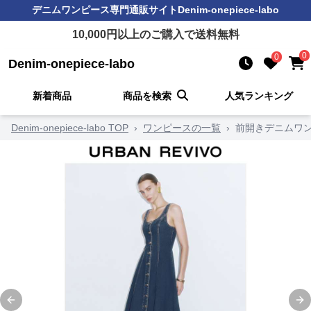
デニムワンピース
専門通販サイト
Denim-onepiece-labo
10,000
円以上のご購入で送料無料
0
0
Denim-onepiece-labo
新着商品
商品を検索
人気ランキング
Denim-onepiece-labo TOP
›
ワンピースの一覧
›
前開きデニムワ
Previous slide
Ne