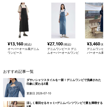
¥
13,160
¥
27,100
¥
3,460
(税込)
(税込)
(税込
オーバーオール風デニム
デニムワンピース デニ
デニムワンピー
ワンピース
ムオーバーオールワンピ
バーオール風デ
ース
ンパースカート
おすすめ記事一覧
ダサいシャツスタイルを一新！デニムワンピで洗練された
印象に変わる5選
更新日
2026-07-10
涼しく着回せるキャミ×デニムパンツワンピで夏を満喫する
5選