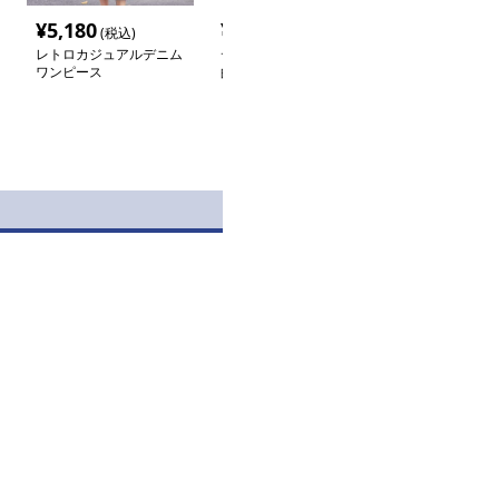
¥
5,180
¥
4,800
¥
8,080
(税込)
(税込)
(税込
レトロカジュアルデニム
デニムワンピース 古典
デニムワンピー
ワンピース
的レトロガーリーワンピ
ト付き
ース