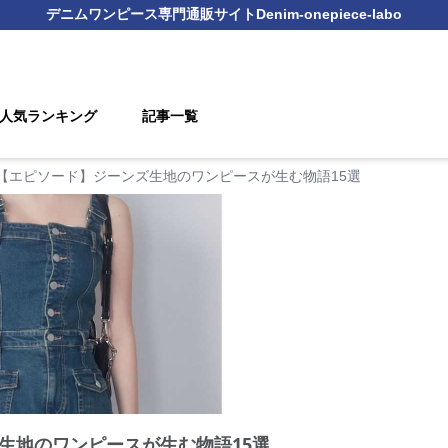
デニムワンピース
専門通販サイト
Denim-onepiece-labo
人気ランキング
記事一覧
【エピソード】ジーンズ生地のワンピースが生む物語15選
生地のワンピースが生む物語15選