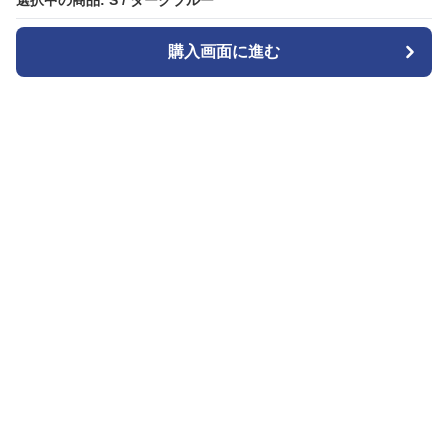
選択中の商品: S / ダークブルー
選択中の商品: S / ダークブルー
購入画面に進む
購入画面に進む
Denim-onepiece-labo
について
会社概要
利用規約