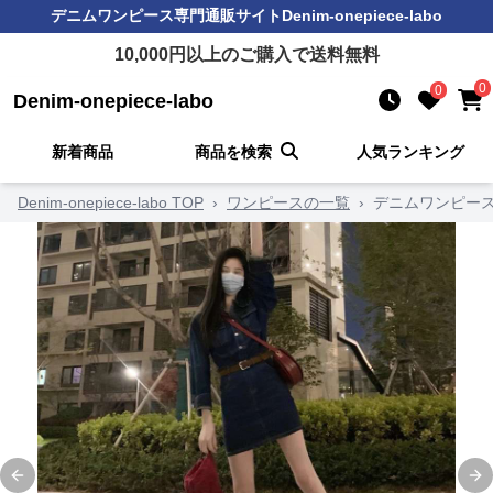
デニムワンピース
専門通販サイト
Denim-onepiece-labo
10,000
円以上のご購入で送料無料
0
0
Denim-onepiece-labo
新着商品
商品を検索
人気ランキング
Denim-onepiece-labo TOP
›
ワンピースの一覧
›
デニムワンピース
Previous slide
Ne