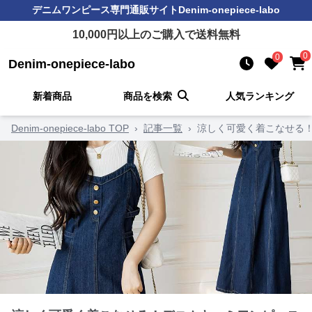
デニムワンピース
専門通販サイト
Denim-onepiece-labo
10,000
円以上のご購入で送料無料
0
0
Denim-onepiece-labo
新着商品
商品を検索
人気ランキング
Denim-onepiece-labo TOP
›
記事一覧
›
涼しく可愛く着こなせる