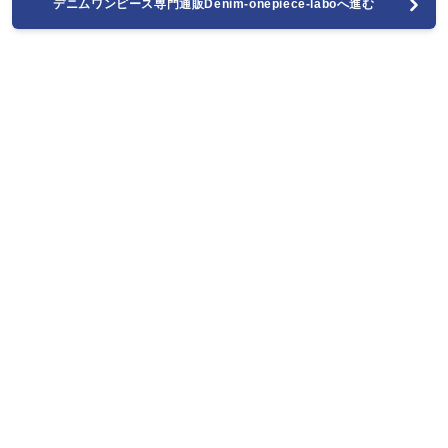
デニムワンピース専門通販Denim-onepiece-laboへ進む