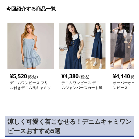
今回紹介する商品一覧
¥
5,520
¥
4,380
¥
4,140
(税込)
(税込)
(税込
デニムワンピース フリ
デニムワンピース デニ
オーバーオール
ル付きデニム風キャミソ
ムジャンパースカート風
ンピース
ールワンピース
ワンピース
涼しく可愛く着こなせる！デニムキャミワン
ピースおすすめ5選