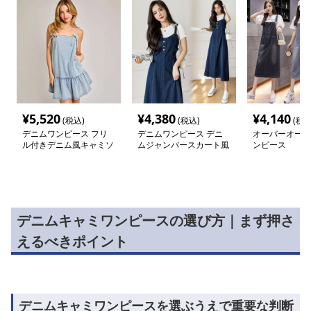
¥
5,520
¥
4,380
¥
4,140
(税込)
(税込)
(税込
デニムワンピース フリ
デニムワンピース デニ
オーバーオール
ル付きデニム風キャミソ
ムジャンパースカート風
ンピース
ールワンピース
ワンピース
デニムキャミワンピースの選び方｜まず押さ
えるべきポイント
デニムキャミワンピースを選ぶうえで重要な判断