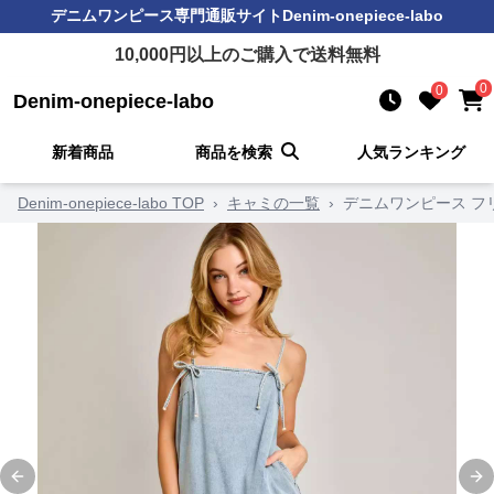
デニムワンピース
専門通販サイト
Denim-onepiece-labo
10,000
円以上のご購入で送料無料
0
0
Denim-onepiece-labo
新着商品
商品を検索
人気ランキング
Denim-onepiece-labo TOP
›
キャミの一覧
›
デニムワンピース フ
Previous slide
Ne