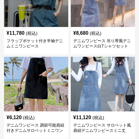
¥
11,780
¥
8,680
(税込)
(税込)
フラップポケット付き半袖デニ
デニムワンピース 吊り帯風デニ
ムミニワンピース
ムワンピース白Tシャツセット
¥
6,120
¥
11,120
(税込)
(税込)
デニムワンピース 調節可能肩紐
デニムワンピース サロペット風
付きデニムサロペットミニワン
肩紐デニムワンピースミニ丈
ピース