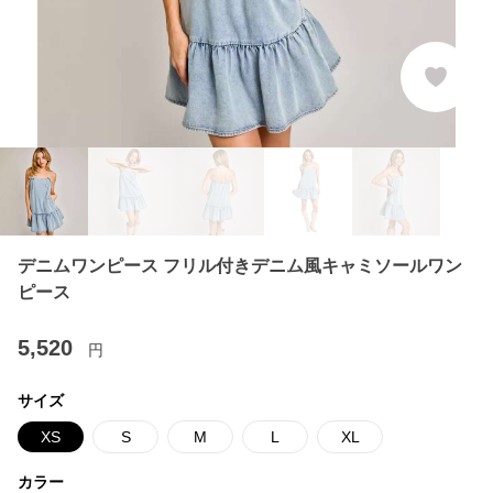
デニムワンピース フリル付きデニム風キャミソールワン
ピース
5,520
円
サイズ
XS
S
M
L
XL
カラー