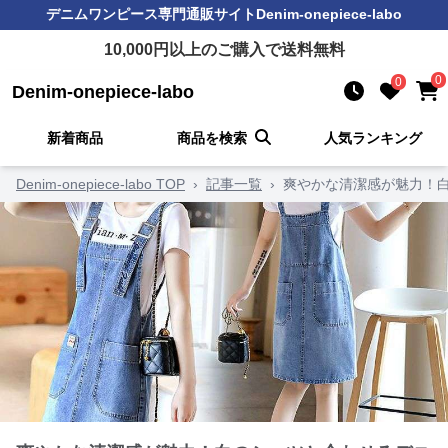
デニムワンピース
専門通販サイト
Denim-onepiece-labo
10,000
円以上のご購入で送料無料
0
0
Denim-onepiece-labo
新着商品
商品を検索
人気ランキング
Denim-onepiece-labo TOP
›
記事一覧
›
爽やかな清潔感が魅力！