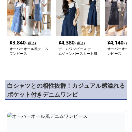
¥
3,840
¥
4,380
¥
4,140
(税込)
(税込)
(税込
オーバーオール風デニム
デニムワンピース デニ
オーバーオール
ワンピース
ムジャンパースカート風
ンピース
ワンピース
白シャツとの相性抜群！カジュアル感溢れる
ポケット付きデニムワンピ