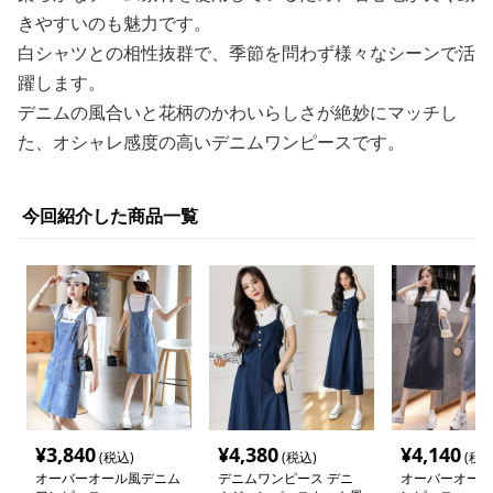
きやすいのも魅力です。
白シャツとの相性抜群で、季節を問わず様々なシーンで活
躍します。
デニムの風合いと花柄のかわいらしさが絶妙にマッチし
た、オシャレ感度の高いデニムワンピースです。
今回紹介した商品一覧
¥
3,840
¥
4,380
¥
4,140
(税込)
(税込)
(税込
オーバーオール風デニム
デニムワンピース デニ
オーバーオール