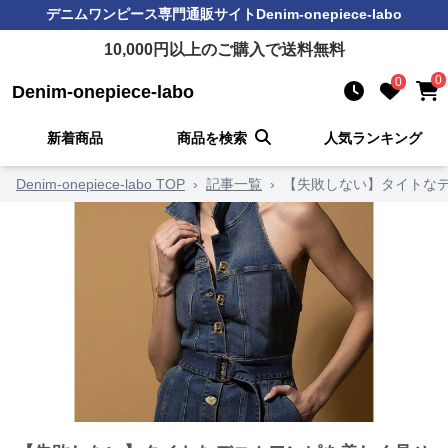
デニムワンピース
専門通販サイト
Denim-onepiece-labo
10,000
円以上のご購入で送料無料
0
0
Denim-onepiece-labo
新着商品
商品を検索
人気ランキング
Denim-onepiece-labo TOP
›
記事一覧
›
【失敗しない】タイトなデ