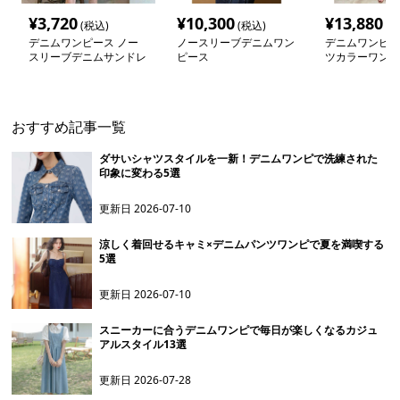
¥
3,720
¥
10,300
¥
13,880
(税込)
(税込)
(税
デニムワンピース ノー
ノースリーブデニムワン
デニムワンピー
スリーブデニムサンドレ
ピース
ツカラーワンピ
ス
おすすめ記事一覧
ダサいシャツスタイルを一新！デニムワンピで洗練された
印象に変わる5選
更新日
2026-07-10
涼しく着回せるキャミ×デニムパンツワンピで夏を満喫する
5選
更新日
2026-07-10
スニーカーに合うデニムワンピで毎日が楽しくなるカジュ
アルスタイル13選
更新日
2026-07-28