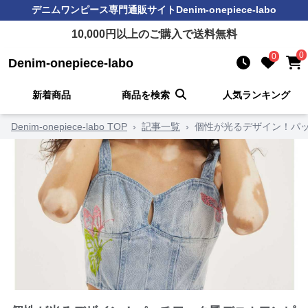
デニムワンピース
専門通販サイト
Denim-onepiece-labo
10,000
円以上のご購入で送料無料
0
0
Denim-onepiece-labo
新着商品
商品を検索
人気ランキング
Denim-onepiece-labo TOP
›
記事一覧
›
個性が光るデザイン！パ