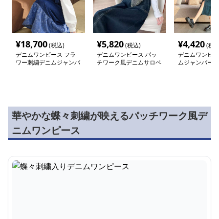
¥
18,700
¥
5,820
¥
4,420
(税込)
(税込)
(税込
デニムワンピース フラ
デニムワンピース パッ
デニムワンピー
ワー刺繍デニムジャンパ
チワーク風デニムサロペ
ムジャンパース
ースカート
ットワンピース
華やかな蝶々刺繍が映えるパッチワーク風デ
ニムワンピース