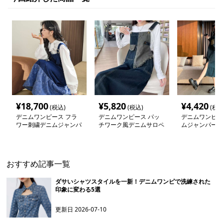
¥
18,700
¥
5,820
¥
4,420
(税込)
(税込)
(税込
デニムワンピース フラ
デニムワンピース パッ
デニムワンピー
ワー刺繍デニムジャンパ
チワーク風デニムサロペ
ムジャンパース
ースカート
ットワンピース
おすすめ記事一覧
ダサいシャツスタイルを一新！デニムワンピで洗練された
印象に変わる5選
更新日
2026-07-10