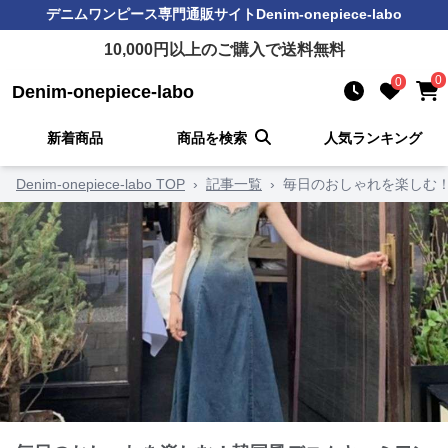
デニムワンピース
専門通販サイト
Denim-onepiece-labo
10,000
円以上のご購入で送料無料
0
0
Denim-onepiece-labo
新着商品
商品を検索
人気ランキング
Denim-onepiece-labo TOP
›
記事一覧
›
毎日のおしゃれを楽しむ