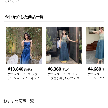
ください。
今回紹介した商品一覧
¥
13,840
¥
6,360
¥
4,680
(税込)
(税込)
(税込
デニムワンピース グラ
デニムワンピース ドレ
デニムワンピー
デーションデニムキャミ
ープ感が美しいデニムマ
トーンデニム風
ワンピース
キシワンピース
ンピース
おすすめ記事一覧