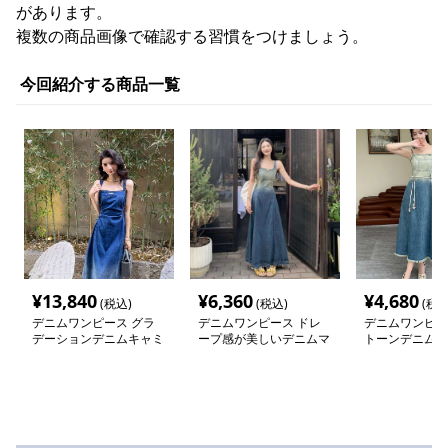
があります。
複数の商品画像で確認する習慣をつけましょう。
今回紹介する商品一覧
¥
13,840
¥
6,360
¥
4,680
(税込)
(税込)
(税込
デニムワンピース グラ
デニムワンピース ドレ
デニムワンピー
デーションデニムキャミ
ープ感が美しいデニムマ
トーンデニム風
ワンピース
キシワンピース
ンピース