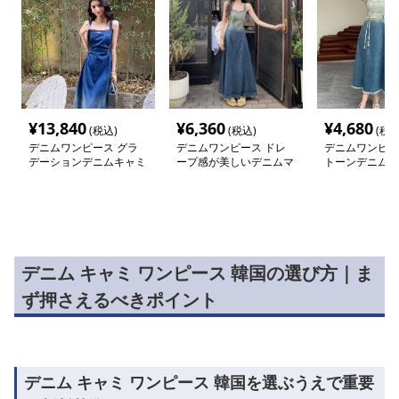
¥
13,840
¥
6,360
¥
4,680
(税込)
(税込)
(税込
デニムワンピース グラ
デニムワンピース ドレ
デニムワンピー
デーションデニムキャミ
ープ感が美しいデニムマ
トーンデニム風
ワンピース
キシワンピース
ンピース
デニム キャミ ワンピース 韓国の選び方｜ま
ず押さえるべきポイント
デニム キャミ ワンピース 韓国を選ぶうえで重要