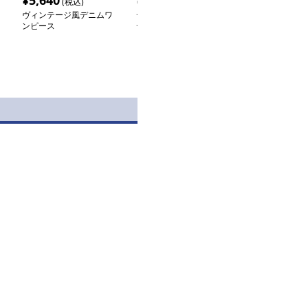
¥
5,640
¥
33,820
¥
82,960
(税込)
(税込)
(税
ヴィンテージ風デニムワ
デニムワンピース 上品
デニムワンピー
ンピース
デニム風ワンピース
かデニムキャミ
ス