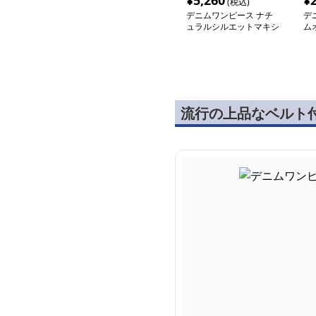
¥
5,260
¥
(税込)
デニムワンピース ナチ
デ
ュラルシルエットマキシ
ム
ワンピース
ー
流行の上品なベルト