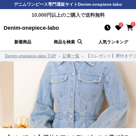
デニムワンピース
専門通販サイト
Denim-onepiece-labo
10,000
円以上のご購入で送料無料
0
0
Denim-onepiece-labo
新着商品
商品を検索
人気ランキング
Denim-onepiece-labo TOP
›
記事一覧
›
【エレガント】襟付きデニ