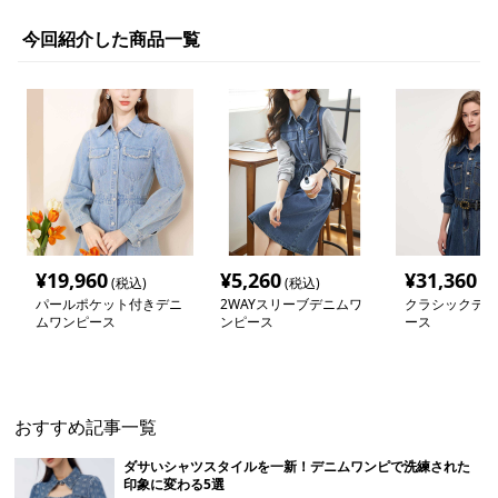
今回紹介した商品一覧
¥
19,960
¥
5,260
¥
31,360
(税込)
(税込)
(税
パールポケット付きデニ
2WAYスリーブデニムワ
クラシックデニ
ムワンピース
ンピース
ース
おすすめ記事一覧
ダサいシャツスタイルを一新！デニムワンピで洗練された
印象に変わる5選