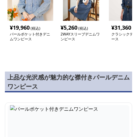
¥
19,960
¥
5,260
¥
31,360
(税込)
(税込)
(税
パールポケット付きデニ
2WAYスリーブデニムワ
クラシックデニ
ムワンピース
ンピース
ース
上品な光沢感が魅力的な襟付きパールデニム
ワンピース