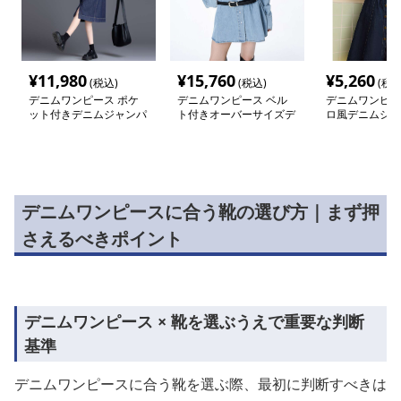
¥
11,980
¥
15,760
¥
5,260
(税込)
(税込)
(税込
デニムワンピース ポケ
デニムワンピース ベル
デニムワンピー
ット付きデニムジャンパ
ト付きオーバーサイズデ
ロ風デニムシャ
ースカート
ニムシャツワンピース
ース
デニムワンピースに合う靴の選び方｜まず押
さえるべきポイント
デニムワンピース × 靴を選ぶうえで重要な判断
基準
デニムワンピースに合う靴を選ぶ際、最初に判断すべきは