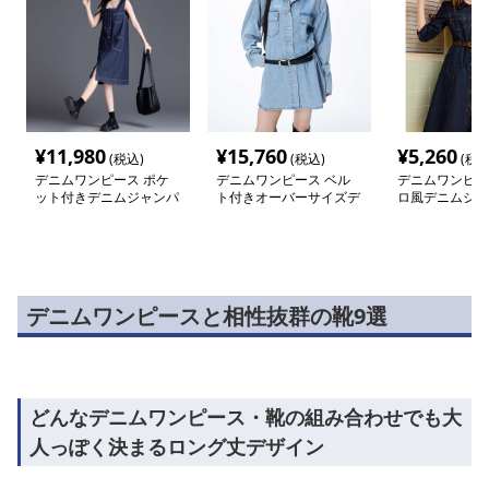
¥
11,980
¥
15,760
¥
5,260
(税込)
(税込)
(税込
デニムワンピース ポケ
デニムワンピース ベル
デニムワンピー
ット付きデニムジャンパ
ト付きオーバーサイズデ
ロ風デニムシャ
ースカート
ニムシャツワンピース
ース
デニムワンピースと相性抜群の靴9選
どんなデニムワンピース・靴の組み合わせでも大
人っぽく決まるロング丈デザイン