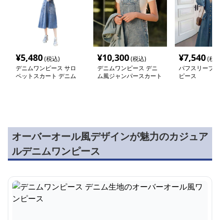
¥
5,480
¥
10,300
¥
7,540
(税込)
(税込)
(税込
デニムワンピース サロ
デニムワンピース デニ
パフスリーブデ
ペットスカート デニム
ム風ジャンパースカート
ピース
風
オーバーオール風デザインが魅力のカジュア
ルデニムワンピース