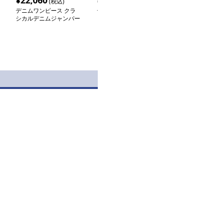
¥
22,060
¥
5,260
¥
3,880
(税込)
(税込)
(税込
デニムワンピース クラ
デニムワンピース レト
デニムワンピー
シカルデニムジャンパー
ロ風デニムシャツワンピ
ムオールインワ
スカート
ース
プスーツ