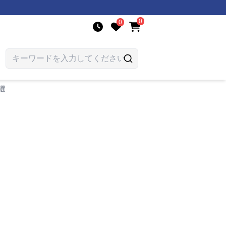
0
0
選