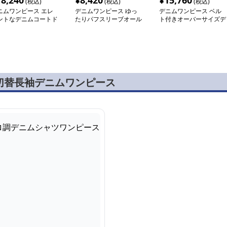
18,240
¥
8,420
¥
15,760
(税込)
(税込)
(税込)
ニムワンピース エレ
デニムワンピース ゆっ
デニムワンピース ベル
ントなデニムコートド
たりパフスリーブオール
ト付きオーバーサイズデ
ス
インワン
ニムシャツワンピース
切替長袖デニムワンピース