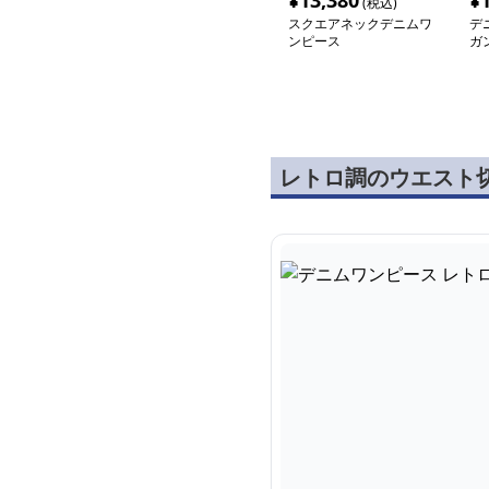
¥
13,380
¥
(税込)
スクエアネックデニムワ
デ
ンピース
ガ
レ
レトロ調のウエスト