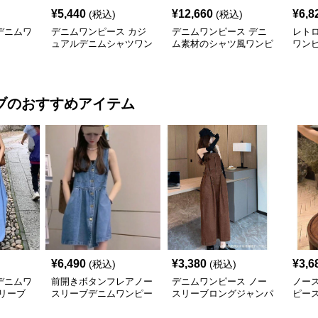
¥
5,440
¥
12,660
¥
6,8
(税込)
(税込)
デニムワ
デニムワンピース カジ
デニムワンピース デニ
レト
ュアルデニムシャツワン
ム素材のシャツ風ワンピ
ワン
ピース
ース
ブ
のおすすめアイテム
¥
6,490
¥
3,380
¥
3,6
(税込)
(税込)
デニムワ
前開きボタンフレアノー
デニムワンピース ノー
ノー
リーブ
スリーブデニムワンピー
スリーブロングジャンパ
ピー
ス
ースカート