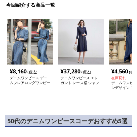
今回紹介する商品一覧
¥
8,160
¥
37,280
¥
4,560
(税込)
(税込)
(税込
デニムワンピース デニ
デニムワンピース エレ
在庫切れ
ムフレアロングワンピー
ガント レース裾 シャツ
デニムワンピー
ス
ワンピース
ンデザイン マ
ピース
50代のデニムワンピースコーデおすすめ5選