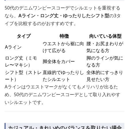
50代のデニムワンピースコーデでシルエットを重視する
なら、
Aライン・ロング丈・ゆったりしたシフト型
の3タ
イプを比較するのがおすすめです。
タイプ
特徴
向いている体型
ウエストから裾に向
腰・お尻まわりが
Aライン
けて広がる
気になる方
ロング丈（ミモ
脚のラインが気に
脚全体をカバー
レ〜マキシ）
なる方
シフト型（ストレ
直線的でゆったりし
全体的にすっきり
ート）
たシルエット
見せたい方
Aラインはウエストマークがなくてもメリハリが出るた
め、50代のデニムワンピースコーデとして取り入れやす
いシルエットです。
カジュアル・きれいめのバランスを取りたい場合