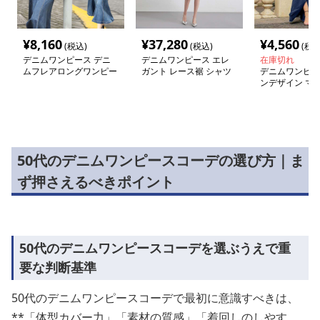
¥
8,160
¥
37,280
¥
4,560
(税込)
(税込)
(税込
デニムワンピース デニ
デニムワンピース エレ
在庫切れ
ムフレアロングワンピー
ガント レース裾 シャツ
デニムワンピー
ス
ワンピース
ンデザイン マ
ピース
50代のデニムワンピースコーデの選び方｜ま
ず押さえるべきポイント
50代のデニムワンピースコーデを選ぶうえで重
要な判断基準
50代のデニムワンピースコーデで最初に意識すべきは、
**「体型カバー力」「素材の質感」「着回しのしやす