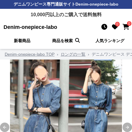
デニムワンピース
専門通販サイト
Denim-onepiece-labo
10,000
円以上のご購入で送料無料
0
0
Denim-onepiece-labo
新着商品
商品を検索
人気ランキング
Denim-onepiece-labo TOP
›
ロングの一覧
›
デニムワンピース デ
Previous slide
Ne