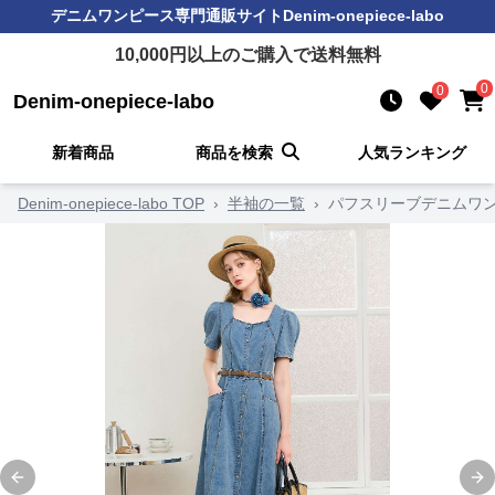
デニムワンピース
専門通販サイト
Denim-onepiece-labo
10,000
円以上のご購入で送料無料
0
0
Denim-onepiece-labo
新着商品
商品を検索
人気ランキング
Denim-onepiece-labo TOP
›
半袖の一覧
›
パフスリーブデニムワ
Previous slide
Ne