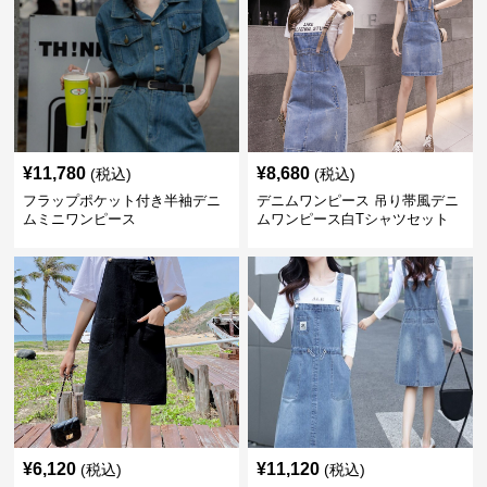
¥
11,780
¥
8,680
(税込)
(税込)
フラップポケット付き半袖デニ
デニムワンピース 吊り帯風デニ
ムミニワンピース
ムワンピース白Tシャツセット
¥
6,120
¥
11,120
(税込)
(税込)