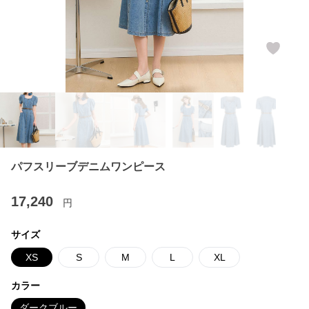
パフスリーブデニムワンピース
17,240
円
サイズ
XS
S
M
L
XL
カラー
ダークブルー