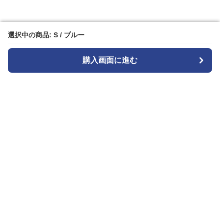
選択中の商品: S / ブルー
選択中の商品: S / ブルー
購入画面に進む
購入画面に進む
Denim-onepiece-labo
について
会社概要