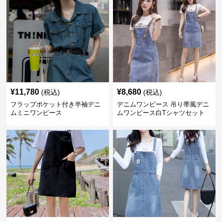
¥
11,780
¥
8,680
(税込)
(税込)
フラップポケット付き半袖デニ
デニムワンピース 吊り帯風デニ
ムミニワンピース
ムワンピース白Tシャツセット