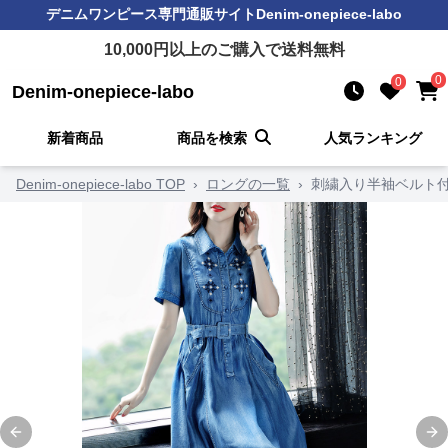
デニムワンピース
専門通販サイト
Denim-onepiece-labo
10,000
円以上のご購入で送料無料
0
0
Denim-onepiece-labo
新着商品
商品を検索
人気ランキング
Denim-onepiece-labo TOP
›
ロングの一覧
›
刺繍入り半袖ベルト
Previous slide
Ne