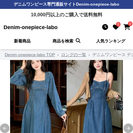
デニムワンピース
専門通販サイト
Denim-onepiece-labo
10,000
円以上のご購入で送料無料
0
0
Denim-onepiece-labo
新着商品
商品を検索
人気ランキング
Denim-onepiece-labo TOP
›
ロングの一覧
›
デニムワンピース デ
Previous slide
Ne