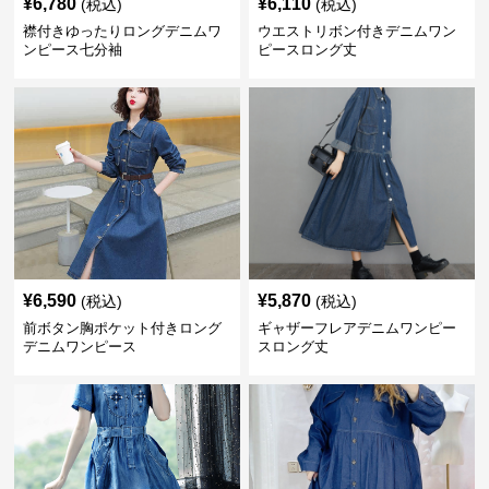
¥
6,780
¥
6,110
(税込)
(税込)
襟付きゆったりロングデニムワ
ウエストリボン付きデニムワン
ンピース七分袖
ピースロング丈
¥
6,590
¥
5,870
(税込)
(税込)
前ボタン胸ポケット付きロング
ギャザーフレアデニムワンピー
デニムワンピース
スロング丈