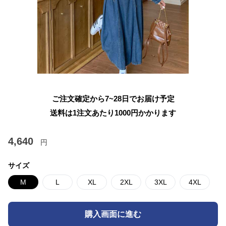
ご注文確定から7~28日でお届け予定
送料は1注文あたり
1000
円かかります
4,640
円
サイズ
M
L
XL
2XL
3XL
4XL
購入画面に進む