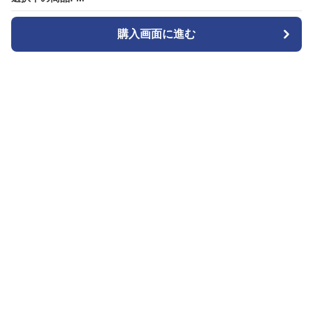
購入画面に進む
購入画面に進む
Denim-onepiece-labo
について
会社概要
利用規約