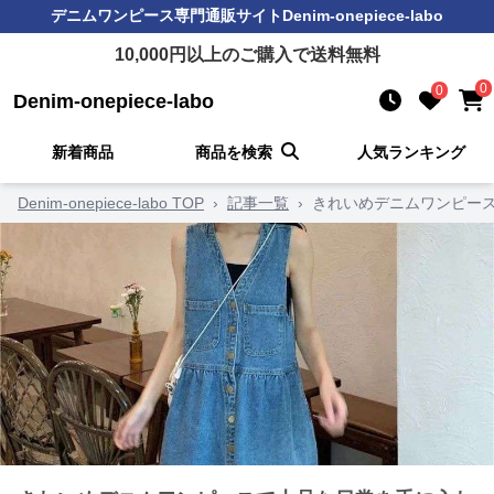
デニムワンピース
専門通販サイト
Denim-onepiece-labo
10,000
円以上のご購入で送料無料
0
0
Denim-onepiece-labo
新着商品
商品を検索
人気ランキング
Denim-onepiece-labo TOP
›
記事一覧
›
きれいめデニムワンピー