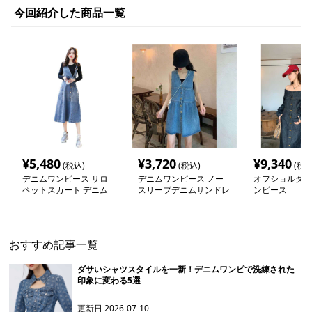
今回紹介した商品一覧
¥
5,480
¥
3,720
¥
9,340
(税込)
(税込)
(税込
デニムワンピース サロ
デニムワンピース ノー
オフショルダー
ペットスカート デニム
スリーブデニムサンドレ
ンピース
風
ス
おすすめ記事一覧
ダサいシャツスタイルを一新！デニムワンピで洗練された
印象に変わる5選
更新日
2026-07-10