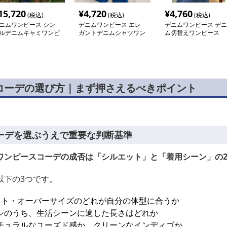
15,720
¥
4,720
¥
4,760
(税込)
(税込)
(税込)
ニムワンピース シン
デニムワンピース エレ
デニムワンピース デニ
ルデニムキャミワンピ
ガントデニムシャツワン
ム切替えワンピース
ス
ピース
コーデの選び方｜まず押さえるべきポイント
ーデを選ぶうえで重要な判断基準
ワンピースコーデの成否は「シルエット」と「着用シーン」の
以下の3つです。
イト・オーバーサイズのどれが自分の体型に合うか
シのうち、生活シーンに適した長さはどれか
チュラルなユーズド感か、クリーンなインディゴか